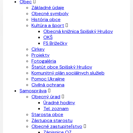
Obec
Základné údaje
Obecné symboly
História obce
Kultúra a šport
Obecná knižnica Spišský Hrušov
OKŠ
FS Brižečky
Cirkev
Projekty
Fotogaléria
Štatút obce Spišský Hrušov
Komunitný plán sociálnych služieb
Pomoc Ukrajine
Civilná ochrana
Samospráva
Obecný úrad
Úradné hodiny
Tel. zoznam
Starosta obce
Zástupca starostu
Obecné zastupiteľstvo
Zápisnice OZ