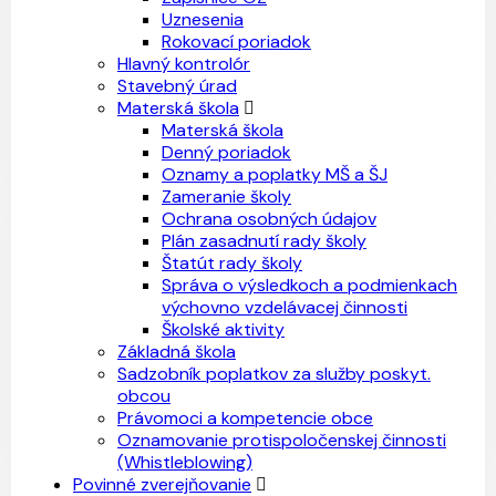
Uznesenia
Rokovací poriadok
Hlavný kontrolór
Stavebný úrad
Materská škola
Materská škola
Denný poriadok
Oznamy a poplatky MŠ a ŠJ
Zameranie školy
Ochrana osobných údajov
Plán zasadnutí rady školy
Štatút rady školy
Správa o výsledkoch a podmienkach
výchovno vzdelávacej činnosti
Školské aktivity
Základná škola
Sadzobník poplatkov za služby poskyt.
obcou
Právomoci a kompetencie obce
Oznamovanie protispoločenskej činnosti
(Whistleblowing)
Povinné zverejňovanie