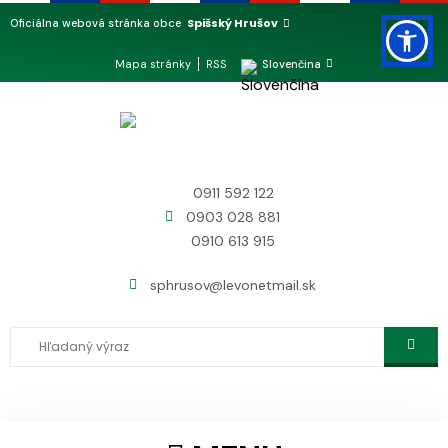
Spišský Hrušov
Oficiálna webová stránka obce
Mapa stránky
RSS
Slovenčina
0911 592 122
0903 028 881
0910 613 915
sphrusov@levonetmail.sk