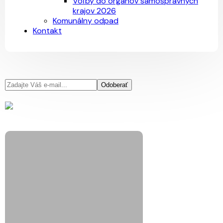
Voľby do orgánov samosprávnych
krajov 2026
Komunálny odpad
Kontakt
Odoberať