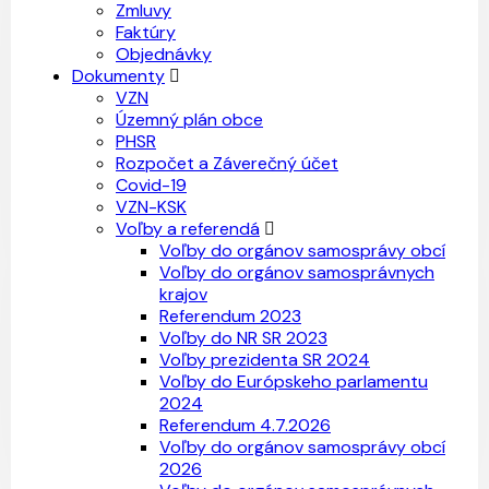
Zmluvy
Faktúry
Objednávky
Dokumenty
VZN
Územný plán obce
PHSR
Rozpočet a Záverečný účet
Covid-19
VZN-KSK
Voľby a referendá
Voľby do orgánov samosprávy obcí
Voľby do orgánov samosprávnych
krajov
Referendum 2023
Voľby do NR SR 2023
Voľby prezidenta SR 2024
Voľby do Európskeho parlamentu
2024
Referendum 4.7.2026
Voľby do orgánov samosprávy obcí
2026