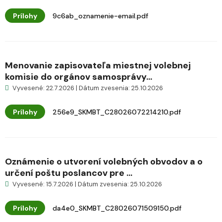
Prílohy
9c6ab_oznamenie-email.pdf
Menovanie zapisovateľa miestnej volebnej
komisie do orgánov samosprávy...
Vyvesené: 22.7.2026 | Dátum zvesenia: 25.10.2026
Prílohy
256e9_SKMBT_C28026072214210.pdf
Oznámenie o utvorení volebných obvodov a o
určení poštu poslancov pre ...
Vyvesené: 15.7.2026 | Dátum zvesenia: 25.10.2026
Prílohy
da4e0_SKMBT_C28026071509150.pdf