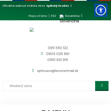
Spišský Hrušov
Oficiálna webová stránka obce
Mapa stránky
RSS
Slovenčina
0911 592 122
0903 028 881
0910 613 915
sphrusov@levonetmail.sk