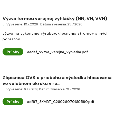
Výzva formou verejnej vyhlášky (NN, VN, VVN)
Vyvesené: 10.7.2026 | Dátum zvesenia: 25.7.2026
výzva na vykonanie výrubu/okliesnenia stromov a iných
porastov
Prílohy
aadef_vyzva_verejna_vyhlaska.pdf
Zápisnica OVK o priebehu a výsledku hlasovania
vo volebnom okrsku v re...
Vyvesené: 6.7.2026 | Dátum zvesenia: 21.7.2026
Prílohy
adf97_SKMBT_C28026070610590.pdf