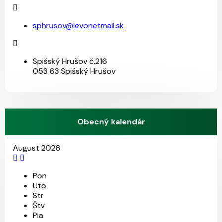
sphrusov@levonetmail.sk
Spišský Hrušov č.216
053 63 Spišský Hrušov
Obecný kalendár
August 2026
29
17
18
31
4
3
Pon
Uto
Str
Štv
Pia